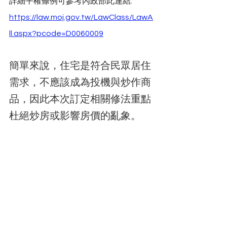
詳細平權條例可參考內政部此連結:
https://law.moj.gov.tw/LawClass/LawA
ll.aspx?pcode=D0060009
簡單來說，住宅是符合民眾居住
需求，不應該成為投機與炒作商
品，因此本次訂定相關修法重點
杜絕炒房或影響房價的亂象。