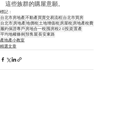
這些族群的購屋意願。
標記：
台北市房地產
不動產買賣交易流程
台北市買房
台北市
房地產
地價稅
土地增值稅
房屋稅
房地產稅費
履約保證專戶
房地合一稅
囤房稅2.0
投資
置產
平均地權條例
預售屋
長安東路
產地產小教室
精選文章
查看全部
最新文章