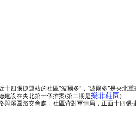
近十四張捷運站的社區”波爾多”，”波爾多”是央北
樂菲莊園
德建設在央北第一個推案(第二期是
)
路與溪園路交會處，社區背對軍情局，正面十四張