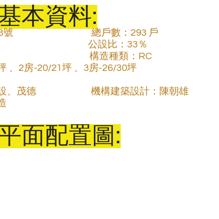
基本資料:
                             總戶數：293 戶                        
                                      公設比：33％    
                                    構造種類：RC
、2房-20/21坪 、3房-26/30坪
                         機構建築設計：陳朝雄
造
平面配置圖: