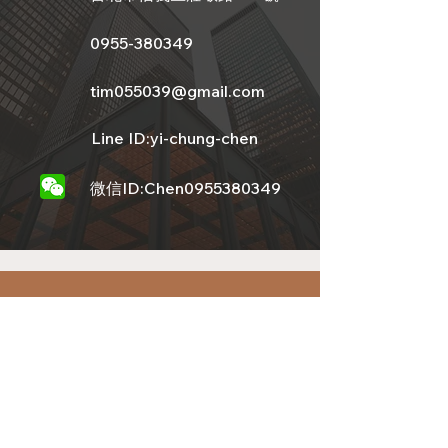
0955-380349
tim055039@gmail.com
Line ID:yi-chung-chen
微信ID:Chen0955380349
沒有一百分的房子，只有適不適合的
屋子，先求有再求好～別總在猶豫中
錯過了所愛～
喜歡就跟逸群說～價格放心交給我～
幫您圓夢成家~
完善的售後服務，成交才是服務的開